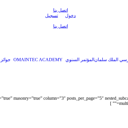
اتصل بنا
دخول
تسجيل
اتصل بنا
سي الملك سلمان
المؤتمر السنوي
OMAINTEC ACADEMY
جوائز
n=”true” masonry=”true” column=”3″ posts_per_page=”5″ nested_subca
mult