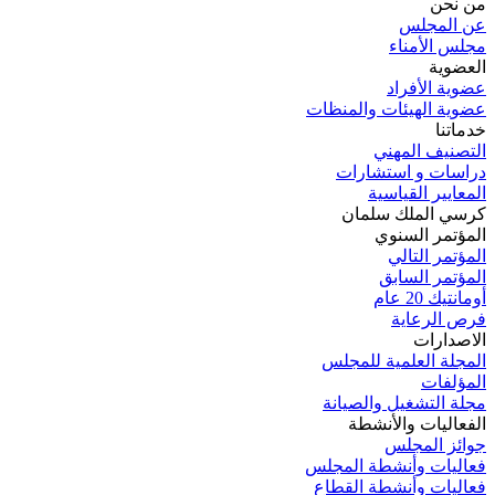
من نحن
عن المجلس
مجلس الأمناء
العضوية
عضوية الأفراد
عضوية الهيئات والمنظات
خدماتنا
التصنيف المهني
دراسات و استشارات
المعايير القياسية
كرسي الملك سلمان
المؤتمر السنوي
المؤتمر التالي
المؤتمر السابق
أومانتيك 20 عام
فرص الرعاية
الاصدارات
المجلة العلمية للمجلس
المؤلفات
مجلة التشغيل والصيانة
الفعاليات والأنشطة
جوائز المجلس
فعاليات وأنشطة المجلس
فعاليات وأنشطة القطاع