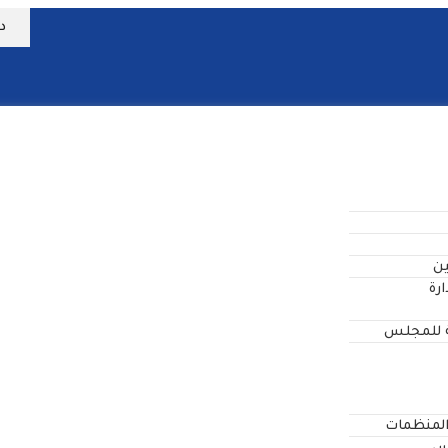
د
ن
رة
ة للمجلس
المنظمات