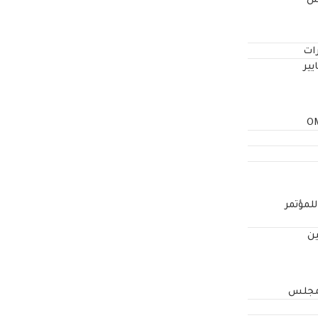
لس
ات
يير
O
للمؤتمر
ين
لمجلس