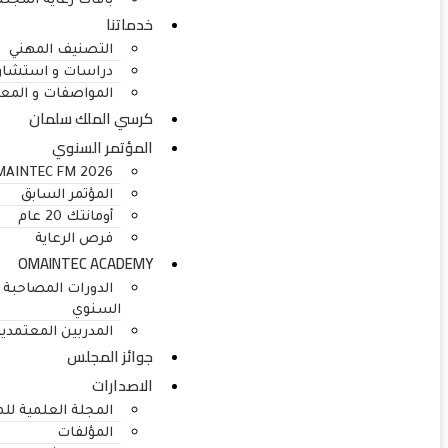
باقات رعاية المج
خدماتنا
التصنيف المهني
دراسات و استشار
المواصفات و المعا
كرسي الملك سلمان
المؤتمر السنوي
MAINTEC FM 2026
المؤتمر السابق
أومانتك 20 عام
فرص الرعاية
OMAINTEC ACADEMY
الدورات المصاحبة 
السنوي
المدربين المعتمدي
جوائز المجلس
الاصدارات
المجلة العلمية ل
المؤلفات