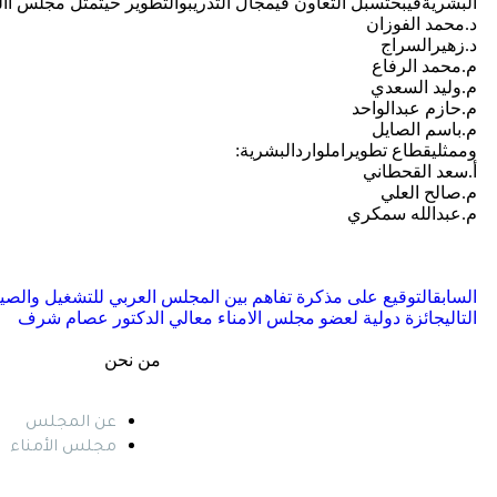
البشريةفيبحثسبل التعاون فيمجال التدريبوالتطوير حيثمثل مجلس األم
د.محمد الفوزان
د.زهيرالسراج
م.محمد الرفاع
م.وليد السعدي
م.حازم عبدالواحد
م.باسم الصايل
وممثليقطاع تطويراملواردالبشرية:
أ.سعد القحطاني
م.صالح العلي
م.عبدالله سمكري
السابق
التوقيع على مذكرة تفاهم بين المجلس العربي للتشغيل والصيا
التالي
جائزة دولية لعضو مجلس الامناء معالي الدكتور عصام شرف
من نحن
عن المجلس
مجلس الأمناء