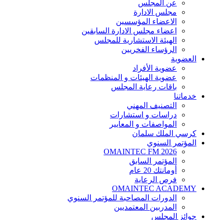
عن المجلس
مجلس الادارة
الاعضاء المؤسسين
اعضاء مجلس الادارة السابقين
الهيئة الاستشارية للمجلس
الرؤساء الفخريين
العضوية
عضوية الأفراد
عضوية الهيئات و المنظمات
باقات رعاية المجلس
خدماتنا
التصنيف المهني
دراسات و استشارات
المواصفات و المعايير
كرسي الملك سلمان
المؤتمر السنوي
OMAINTEC FM 2026
المؤتمر السابق
أومانتك 20 عام
فرص الرعاية
OMAINTEC ACADEMY
الدورات المصاحبة للمؤتمر السنوي
المدربين المعتمديين
جوائز المجلس